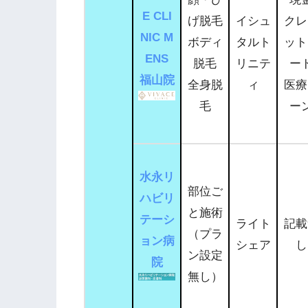
E CLI
げ脱毛
イシュ
クレ
NIC M
ボディ
タルト
ット
ENS
脱毛
リニテ
ー
福山院
全身脱
ィ
医療
毛
ー
水永リ
部位ご
ハビリ
と施術
テーシ
ライト
記載
（プラ
ョン病
シェア
し
ン設定
院
無し）