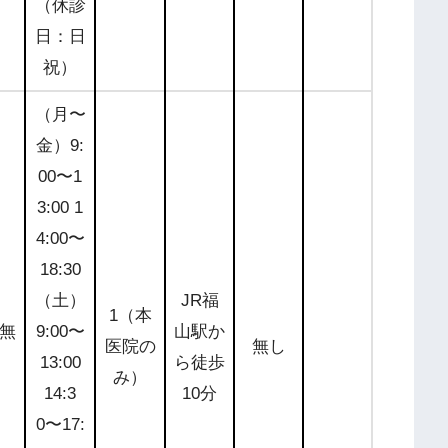
（休診
日：日
祝）
（月〜
金）9:
00〜1
3:00 1
4:00〜
18:30
（土）
JR福
公式サ
1（本
無
9:00〜
山駅か
イトを
医院の
無し
13:00
ら徒歩
チェッ
み）
14:3
10分
ク
0〜17: