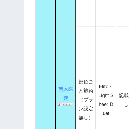
部位ご
Elite・
荒木医
と施術
Light S
記載
院
（プラ
heer D
し
ン設定
uet
無し）