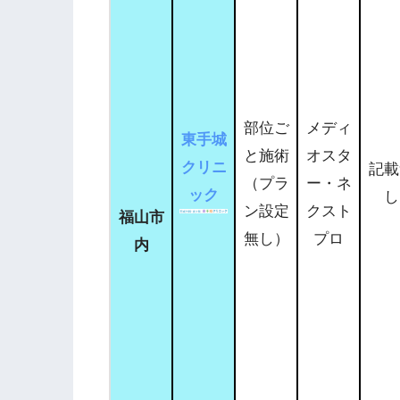
部位ご
メディ
東手城
と施術
オスタ
クリニ
記載
（プラ
ー・ネ
ック
し
ン設定
クスト
福山市
無し）
プロ
内