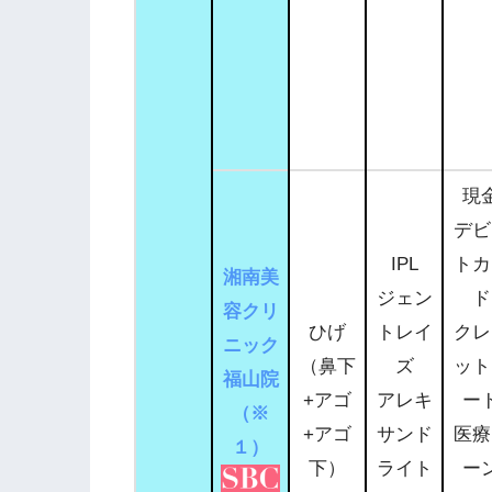
現
デビ
IPL
トカ
湘南美
ジェン
ド
容クリ
ひげ
トレイ
クレ
ニック
（鼻下
ズ
ット
福山院
+アゴ
アレキ
ー
（※
+アゴ
サンド
医療
１）
下）
ライト
ー