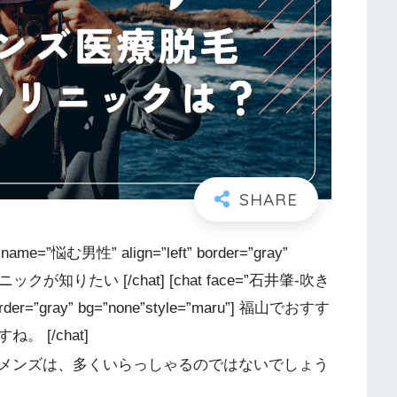
e=”悩む男性” align=”left” border=”gray”
が知りたい [/chat] [chat face=”石井肇-吹き
order=”gray” bg=”none”style=”maru”] 福山でおすす
 [/chat]
メンズは、多くいらっしゃるのではないでしょう