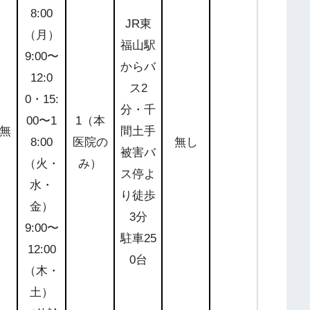
8:00
JR東
（月）
福山駅
9:00〜
からバ
12:0
ス2
0・15:
分・千
公式サ
00〜1
1（本
無
間土手
イトを
8:00
医院の
無し
被害バ
チェッ
（火・
み）
ス停よ
ク
水・
り徒歩
金）
3分
9:00〜
駐車25
12:00
0台
（木・
土）