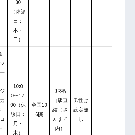
30
（休診
日：
木・
日）
金
ッ
ー
10:0
ジ
JR福
0〜17:
公式サ
カ
山駅直
男性は
00（休
全国13
イトを
ド
結（さ
設定無
診日：
6院
チェッ
ロ
んすて
し
月・
ク
ン
内）
木）