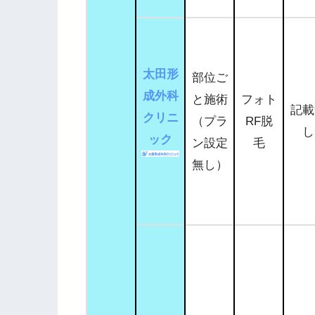
太田形
部位ご
成外科
と施術
フォト
記載
クリニ
（プラ
RF脱
し
ック
ン設定
毛
無し）