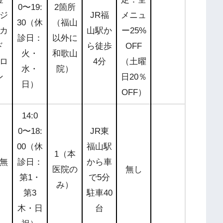
0〜19:
2箇所
ジ
JR福
メニュ
公式サ
30（休
（福山
カ
山駅か
ー25%
イトを
診日：
以外に
ド
ら徒歩
OFF
チェッ
火・
和歌山
ロ
4分
（土曜
ク
水・
院）
ン
日20％
日）
OFF）
14:0
0〜18:
JR東
00（休
福山駅
公式サ
1（本
無
診日：
から車
イトを
医院の
無し
第1・
で5分
チェッ
み）
第3
駐車40
ク
木・日
台