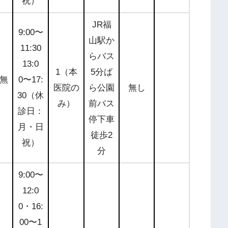
祝）
JR福
9:00〜
山駅か
11:30
らバス
13:0
公式サ
1（本
5分ば
無
0〜17:
イトを
医院の
ら公園
無し
30（休
チェッ
み）
前バス
診日：
ク
停下車
月・日
徒歩2
祝）
分
9:00〜
12:0
0・16:
00〜1